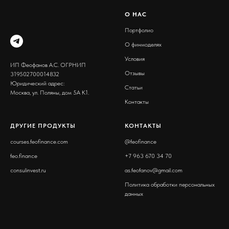
О
Н
АС
Портфолио
О финмоделях
Условия
ИП Феофанов А.С. ОГРНИП
Отзывы
319502700014832
Юридический адрес:
Статьи
Москва, ул. Поляны, дом 5А К1.
Контакты
ДРУГИЕ ПРОДУКТЫ
КОНТАКТЫ
courses.feofinance.com
@
feofinance
feo.finance
+7 963 670 34 70
consulinvest.ru
as.feofanov@gmail.com
Политика обработки персональных
данных