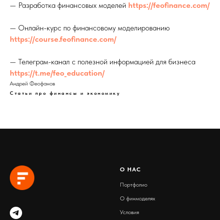
— Разработка финансовых моделей
https://feofinance.com/
— Онлайн-курс по финансовому моделированию
https://course.feofinance.com/
— Телеграм-канал с полезной информацией для бизнеса
https://t.me/feo_education/
Андрей Феофанов
Статьи про финансы и экономику
О
Н
АС
Портфолио
О финмоделях
Условия