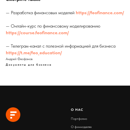
— Разработка финансовых моделей
https://feofinance.com/
— Онлайн-курс по финансовому моделированию
https://course.feofinance.com/
— Телеграм-канал с полезной информацией для бизнеса
https://t.me/feo_education/
Андрей Феофанов
Документы для бизнеса
О
Н
АС
Портфолио
О финмоделях