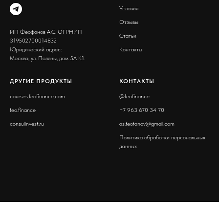
Условия
Отзывы
ИП Феофанов А.С. ОГРНИП
Статьи
319502700014832
Юридический адрес:
Контакты
Москва, ул. Поляны, дом 5А К1.
ДРУГИЕ ПРОДУКТЫ
КОНТАКТЫ
courses.feofinance.com
@
feofinance
feo.finance
+7 963 670 34 70
consulinvest.ru
as.feofanov@gmail.com
Политика обработки персональных
данных