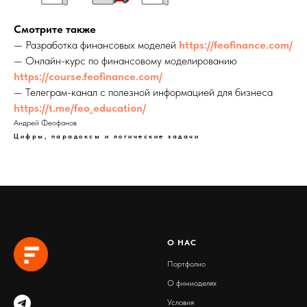
Смотрите также
— Разработка финансовых моделей
https://feofinance.com/
— Онлайн-курс по финансовому моделированию
https://course.feofinance.com/
— Телеграм-канал с полезной информацией для бизнеса
https://t.me/feo_education/
Андрей Феофанов
Цифры, парадоксы и логические задачи
О
Н
АС
Портфолио
О финмоделях
Условия