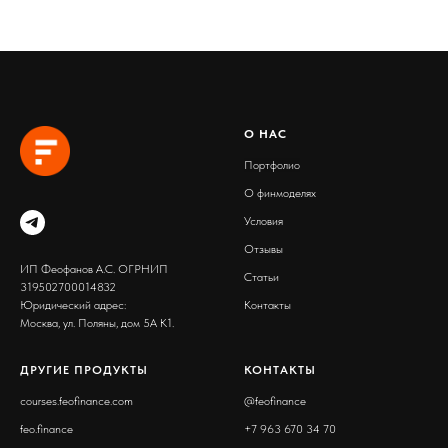
О
Н
АС
Портфолио
О финмоделях
Условия
Отзывы
ИП Феофанов А.С. ОГРНИП
Статьи
319502700014832
Юридический адрес:
Контакты
Москва, ул. Поляны, дом 5А К1.
ДРУГИЕ ПРОДУКТЫ
КОНТАКТЫ
courses.feofinance.com
@
feofinance
feo.finance
+7 963 670 34 70