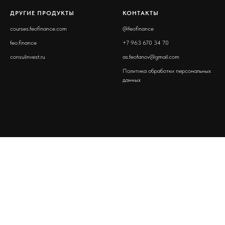
ДРУГИЕ ПРОДУКТЫ
КОНТАКТЫ
courses.feofinance.com
@
feofinance
feo.finance
+7 963 670 34 70
consulinvest.ru
as.feofanov@gmail.com
Политика обработки персональных
данных