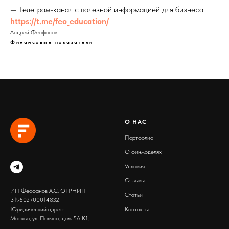
— Телеграм-канал с полезной информацией для бизнеса
https://t.me/feo_education/
Андрей Феофанов
Финансовые показатели
О
Н
АС
Портфолио
О финмоделях
Условия
Отзывы
ИП Феофанов А.С. ОГРНИП
Статьи
319502700014832
Юридический адрес:
Контакты
Москва, ул. Поляны, дом 5А К1.